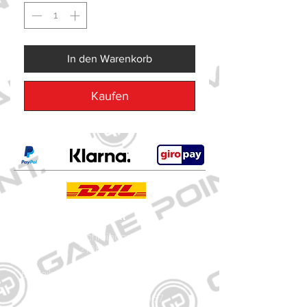
In den Warenkorb
Kaufen
Kontakt
Große Schmiedestraße 34
21682 Stade
E-Mail:
gamepointstade@icloud.com
Telefon:
04141 531687