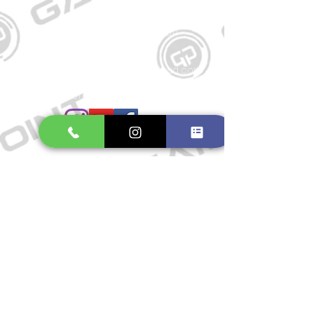
Kontakt
Große Schmiedestraße 34
21682 Stade
E-Mail:
gamepointstade@icloud.com
Telefon:
04141 531687
Öffnungszeiten
Mo. bis Fr.: 10:00 - 18:30 Uhr
Samstag: 10:00 - 17:00 Uhr
So.: Geschlossen
Impressum
Widerrufsrecht