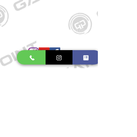
Kontakt
Große Schmiedestraße 34
21682 Stade
E-Mail:
gamepointstade@icloud.com
Telefon:
04141 531687
Öffnungszeiten
Mo. bis Fr.: 10:00 - 18:30 Uhr
Samstag: 10:00 - 17:00 Uhr
So.: Geschlossen
Impressum
Widerrufsrecht