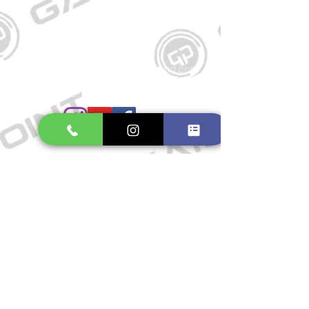
Kontakt
Große Schmiedestraße 34
21682 Stade
E-Mail:
gamepointstade@icloud.com
Telefon:
04141 531687
Öffnungszeiten
Mo. bis Fr.: 10:00 - 18:30 Uhr
Samstag: 10:00 - 17:00 Uhr
So.: Geschlossen
Impressum
Widerrufsrecht