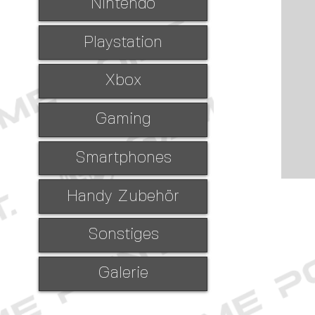
Nintendo
Playstation
Xbox
Gaming
Smartphones
Handy Zubehör
Sonstiges
Galerie